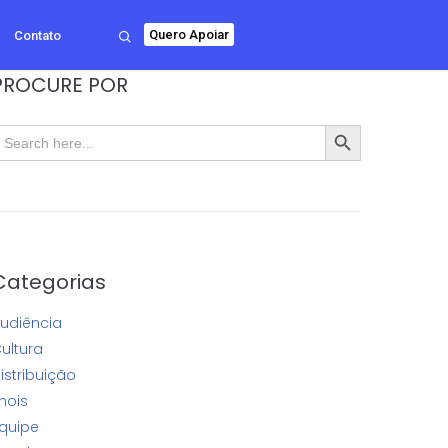
Quero Apoiar
Contato
PROCURE POR
SEARCH BUTTON
earch
or:
Categorias
udiência
ultura
istribuição
nois
quipe