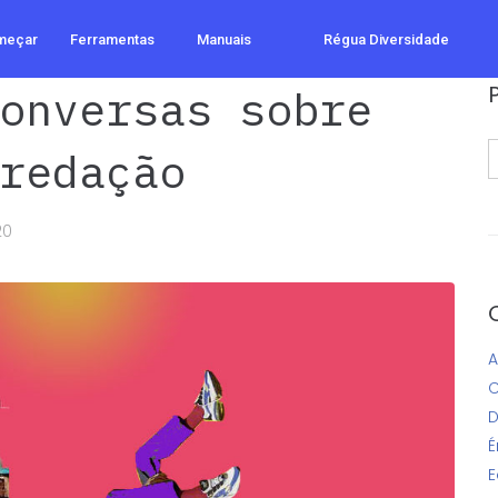
meçar
Ferramentas
Manuais
Régua Diversidade
onversas sobre
S
redação
f
20
A
C
D
É
E