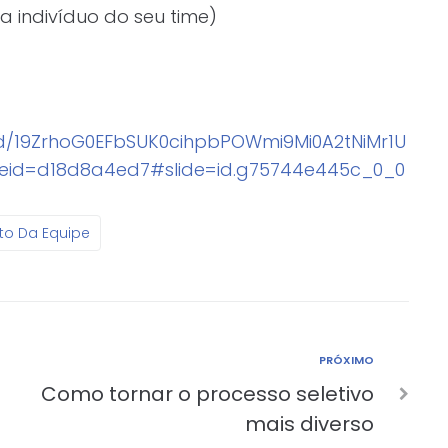
a indivíduo do seu time)
/d/19ZrhoG0EFbSUK0cihpbPOWmi9Mi0A2tNiMr1U
eid=d18d8a4ed7#slide=id.g75744e445c_0_0
o Da Equipe
PRÓXIMO
Como tornar o processo seletivo
mais diverso