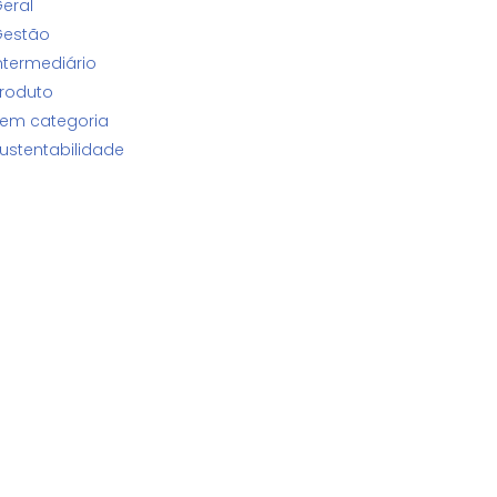
eral
estão
ntermediário
roduto
em categoria
ustentabilidade