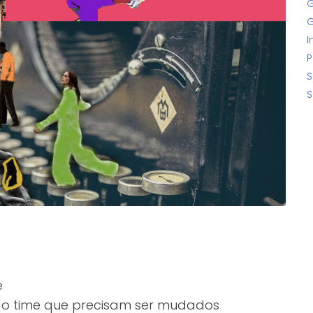
G
G
I
P
S
S
e
do time que precisam ser mudados