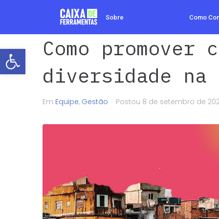
Sobre
Como Co
Como promover c
Barra de Ferramentas Aberta
diversidade na 
Em
Equipe
,
Gestão
Postou
8 de setembro de 20