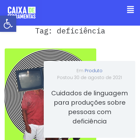
Barra de Ferramentas Aberta
Tag:
deficiência
Em
Produto
Postou
30 de agosto de 2021
Cuidados de linguagem
para produções sobre
pessoas com
deficiência