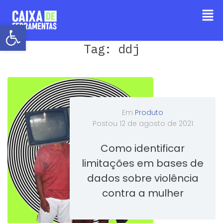
Barra de Ferramentas Aberta
Tag:
ddj
Em
Produto
Postou
12 de agosto de 2021
Como identificar
limitações em bases de
dados sobre violência
contra a mulher