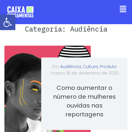
Barra de Ferramentas Aberta
Categoria:
Audiência
Em
Audiência
,
Cultura
,
Produto
Postou
15 de dezembro de 2020
Como aumentar o
número de mulheres
ouvidas nas
reportagens