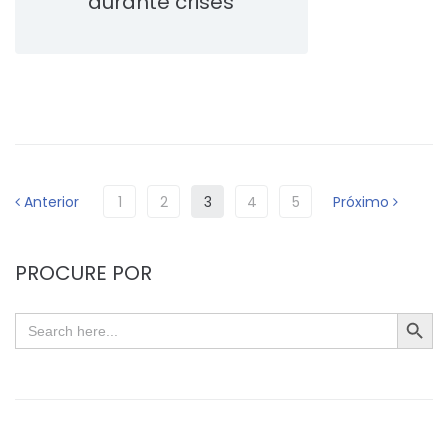
durante crises
Anterior
1
2
3
4
5
Próximo
PROCURE POR
SEARC
Search
for: