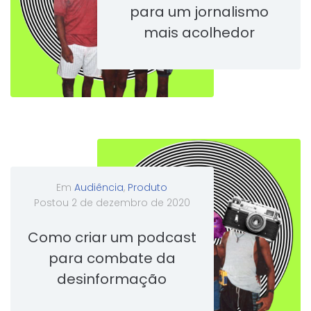
para um jornalismo
mais acolhedor
Em
Audiência
,
Produto
Postou
2 de dezembro de 2020
Como criar um podcast
para combate da
desinformação