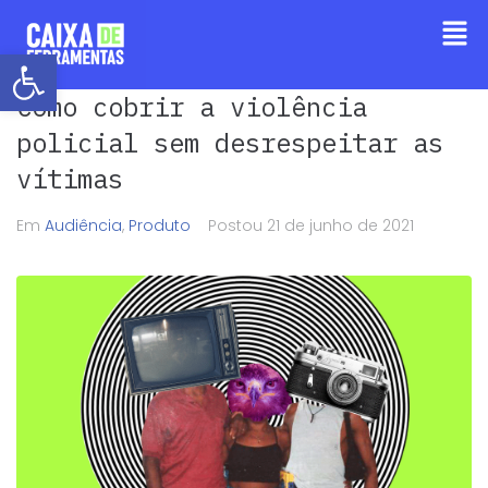
Barra de Ferramentas Aberta
Como cobrir a violência
policial sem desrespeitar as
vítimas
Em
Audiência
,
Produto
Postou
21 de junho de 2021