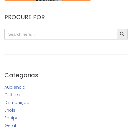
PROCURE POR
SEARC
Search
for:
Categorias
Audiência
Cultura
Distribuição
Énois
Equipe
Geral