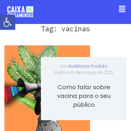
Barra de Ferramentas Aberta
Tag:
vacinas
Em
Audiência
,
Produto
Postou
15 de março de 2021
Como falar sobre
vacina para o seu
público