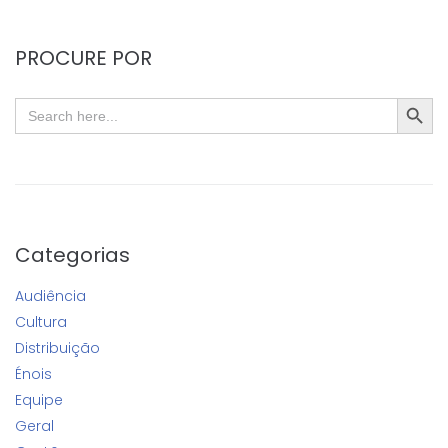
PROCURE POR
SEARC
Search
for:
Categorias
Audiência
Cultura
Distribuição
Énois
Equipe
Geral