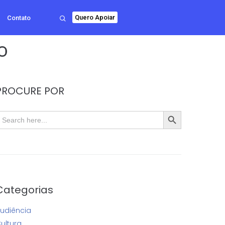
Quero Apoiar
Contato
o
PROCURE POR
SEARCH BUTTON
earch
or:
Categorias
udiência
ultura