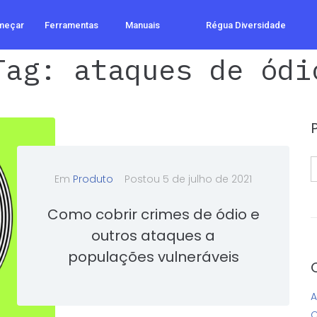
meçar
Ferramentas
Manuais
Régua Diversidade
Tag:
ataques de ódi
S
f
Em
Produto
Postou
5 de julho de 2021
Como cobrir crimes de ódio e
outros ataques a
populações vulneráveis
A
C