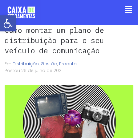
Barra de Ferramentas Aberta
Como montar um plano de
distribuição para o seu
veículo de comunicação
Em
Distribuição
,
Gestão
,
Produto
Postou
26 de julho de 2021